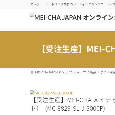
コ
ナ
タトゥー・アートメイク業界のリーディングカンパニー「MEI
ン
ビ
テ
ゲ
ン
ー
ツ
シ
へ
ョ
ス
ン
【受注生産】MEI-C
キ
に
ッ
移
プ
動
MEI-CHA JAPAN オンラインショップ
製品
まつげ用
【受注生産】MEI-CHA メイチ
ト） (MC-8829-SL-J-3000P)