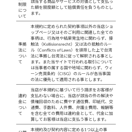
該当する商品やサービスの対価として支払っ
制限
た額を限度額として賠償責任を負うものとし
につ
ます。
いて
本規約に定められた契約事項以外の当店ショ
ップページ又はそのご利用に関連した全ての
事柄は、行為地や結果発生地に関わらず、接
準拠
触法（Kollisionsrecht）又は法の抵触のルー
法に
ル（Conflicts of Laws）を排除した上で台湾
つい
法に準拠し台湾法に従って解釈される事とし
て
ます。また当サイトで行われる取引について
は当事者の属する国や地域に関わらず、ウィ
ーン売買条約（CISG）のルールが各当事国
の法に優先して適用される事とします。
当店が本規約に基づいて行う請求をお客様が
違約
支払わない場合に、当店が該当の件の解決や
金に
債権回収のために費やす通信費、印紙代、交
つい
通費、手数料、人件費、弁護士費用、報酬等
て
を含む全ての費用は違約金として、代金に加
算してお客様は当店に支払う事とします。
本規約及び契約内容に定める1つ以上の事