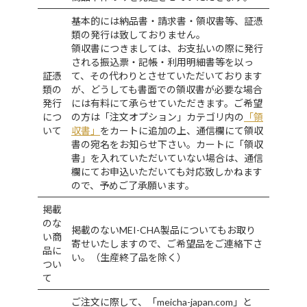
基本的には納品書・請求書・領収書等、証憑
類の発行は致しておりません。
領収書につきましては、お支払いの際に発行
される振込票・記帳・利用明細書等を以っ
証憑
て、その代わりとさせていただいております
類の
が、どうしても書面での領収書が必要な場合
発行
には有料にて承らせていただきます。ご希望
につ
の方は「注文オプション」カテゴリ内の
「領
いて
収書」
をカートに追加の上、通信欄にて領収
書の宛名をお知らせ下さい。カートに「領収
書」を入れていただいていない場合は、通信
欄にてお申込いただいても対応致しかねます
ので、予めご了承願います。
掲載
のな
掲載のないMEI-CHA製品についてもお取り
い商
寄せいたしますので、ご希望品をご連絡下さ
品に
い。（生産終了品を除く）
つい
て
ご注文に際して、「meicha-japan.com」と