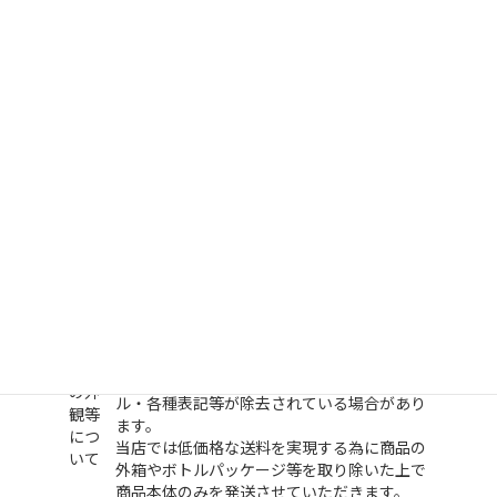
を執らないと通関を認められません。また照
会通知対象となったにも関わらず、何らかの
理由で前述の手続きを執らない場合には、
税関
「通知対象となった該当品の所有権を放棄し
につ
て非該当品のみを通関させる」若しくは「非
いて
該当品も含めた対象貨物全数を発送元へ返送
させる」のどちらかを税関に対してご指示い
ただく事となります。当店へ返送されてきた
品の取り扱いについては、上記
「返送品の取
扱と再発送について」
の欄をご確認下さい。
具体的な通関判断や手続方法、また商品を輸
入しようとする国や地域の法律等について
は、該当国各税関や関係省庁にお問い合わせ
下さい。
製造時期や流通ルートにより、商品のパッケ
ージや外観・色等は予告なく変更となる場合
商品
があります。また商品のパッケージ・ラベ
の外
ル・各種表記等が除去されている場合があり
観等
ます。
につ
当店では低価格な送料を実現する為に商品の
いて
外箱やボトルパッケージ等を取り除いた上で
商品本体のみを発送させていただきます。