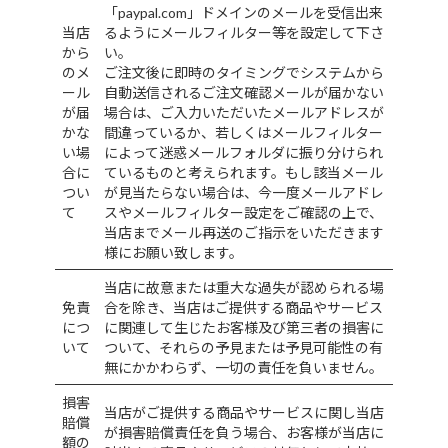
「paypal.com」ドメインのメールを受信出来
当店
るようにメールフィルター等を設定して下さ
から
い。
のメ
ご注文後に即時のタイミングでシステムから
ール
自動送信されるご注文確認メールが届かない
が届
場合は、ご入力いただいたメールアドレスが
かな
間違っているか、若しくはメールフィルター
い場
によって迷惑メールフォルダに振り分けられ
合に
ているものと考えられます。もし該当メール
つい
が見当たらない場合は、今一度メールアドレ
て
スやメールフィルター設定をご確認の上で、
当店までメール再送のご指示をいただきます
様にお願い致します。
当店に故意または重大な過失が認められる場
免責
合を除き、当店はご提供する商品やサービス
につ
に関連して生じたお客様及び第三者の損害に
いて
ついて、それらの予見または予見可能性の有
無にかかわらず、一切の責任を負いません。
損害
当店がご提供する商品やサービスに関し当店
賠償
が損害賠償責任を負う場合、お客様が当店に
額の