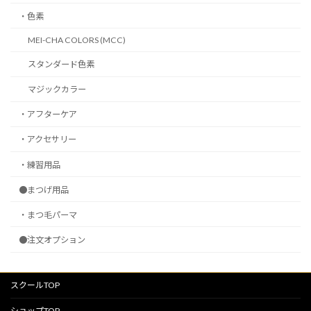
・色素
MEI-CHA COLORS (MCC)
スタンダード色素
マジックカラー
・アフターケア
・アクセサリー
・練習用品
●まつげ用品
・まつ毛パーマ
●注文オプション
スクールTOP
ショップTOP