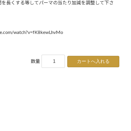
間を長くする等してパーマの当たり加減を調整して下さ
。
ube.com/watch?v=fK8kewLhvMo
数量