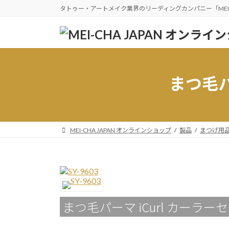
コ
ナ
タトゥー・アートメイク業界のリーディングカンパニー「MEI
ン
ビ
テ
ゲ
ン
ー
ツ
シ
へ
ョ
まつ毛パ
ス
ン
キ
に
ッ
移
プ
動
MEI-CHA JAPAN オンラインショップ
製品
まつげ用
まつ毛パーマ iCurl カーラーセッ