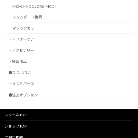
MEI-CHA COLORS (MCC)
スタンダード色素
マジックカラー
・アフターケア
・アクセサリー
・練習用品
●まつげ用品
・まつ毛パーマ
●注文オプション
スクールTOP
ショップTOP
ご利用規約