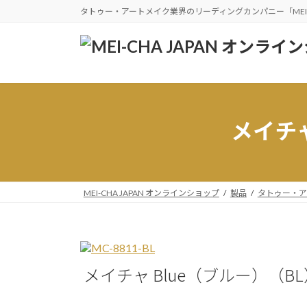
コ
ナ
タトゥー・アートメイク業界のリーディングカンパニー「MEI
ン
ビ
テ
ゲ
ン
ー
ツ
シ
へ
ョ
ス
ン
メイチャ
キ
に
ッ
移
プ
動
MEI-CHA JAPAN オンラインショップ
製品
タトゥー・ア
メイチャ Blue（ブルー）（BL） 