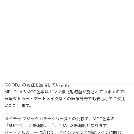
顔料が、主な原料となっています。
顔料粒子が非常に細かい為、水に溶けやすく、劣化しにくく、安
定した品質で高濃度を実現しています。
また皮膚内に定着した色素は、とても変色し難く、退色も穏やか
に進行するため、非常に長持ちします。
アメリカFDA承認を持つ原料で製造されており、化学添加物やアル
コール成分は一切使用されておらず、EUのEC1223/2009規制に則
って実施されるCPNP審査やDERMATESTに合格しており、副作用
がないことが保証されています。特にDERMATESTでは皮膚に対
する無害、無刺激、無アレルギー性が高く評価され、「VERY
GOOD」の認証を獲得しています。
MEI-CHAのMCC色素はガンマ線照射滅菌が施されていますので、
医療タトゥー・アートメイクなどの医療分野でも安心してご使用
いただけます。
メイチャ マジックカラーシリーズとの比較で、MCC色素の
「SUPER」は2倍濃度、「ULTRAは3倍濃度となります。
パーソナルカラーに応じて、メインラインと補助ラインに同じ、