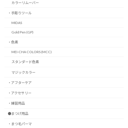
カラーリムーバー
・手彫りツール
MIDAS
Gold Pen (GP)
・色素
MEI-CHA COLORS (MCC)
スタンダード色素
マジックカラー
・アフターケア
・アクセサリー
・練習用品
●まつげ用品
・まつ毛パーマ