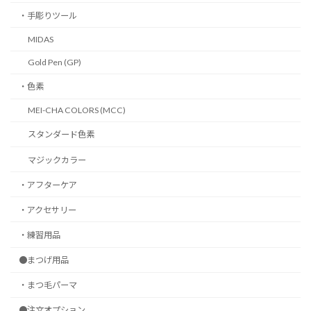
・手彫りツール
MIDAS
Gold Pen (GP)
・色素
MEI-CHA COLORS (MCC)
スタンダード色素
マジックカラー
・アフターケア
・アクセサリー
・練習用品
●まつげ用品
・まつ毛パーマ
●注文オプション