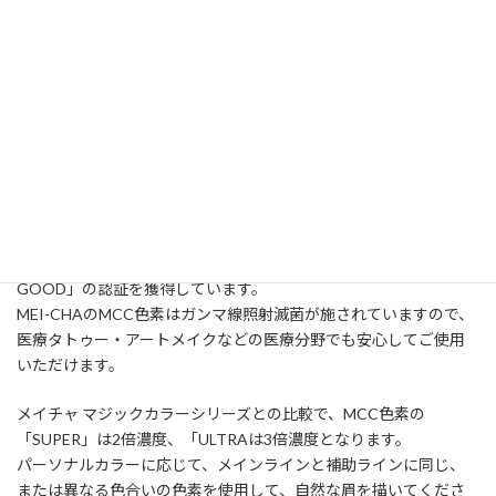
顔料粒子が非常に細かい為、水に溶けやすく、劣化しにくく、安
定した品質で高濃度を実現しています。
また皮膚内に定着した色素は、とても変色し難く、退色も穏やか
に進行するため、非常に長持ちします。
アメリカFDA承認を持つ原料で製造されており、化学添加物やアル
コール成分は一切使用されておらず、EUのEC1223/2009規制に則
って実施されるCPNP審査やDERMATESTに合格しており、副作用
がないことが保証されています。特にDERMATESTでは皮膚に対
する無害、無刺激、無アレルギー性が高く評価され、「VERY
GOOD」の認証を獲得しています。
MEI-CHAのMCC色素はガンマ線照射滅菌が施されていますので、
医療タトゥー・アートメイクなどの医療分野でも安心してご使用
いただけます。
メイチャ マジックカラーシリーズとの比較で、MCC色素の
「SUPER」は2倍濃度、「ULTRAは3倍濃度となります。
パーソナルカラーに応じて、メインラインと補助ラインに同じ、
または異なる色合いの色素を使用して、自然な眉を描いてくださ