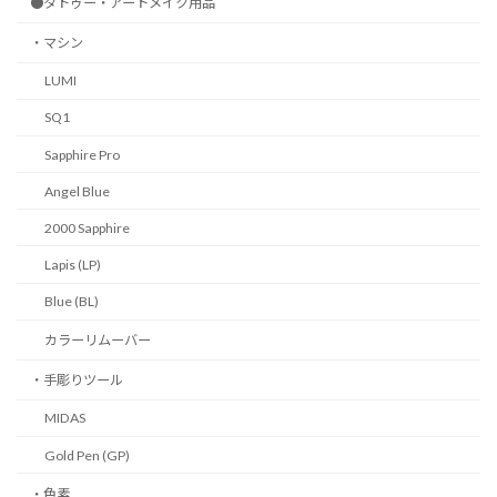
●タトゥー・アートメイク用品
・マシン
LUMI
SQ1
Sapphire Pro
Angel Blue
2000 Sapphire
Lapis (LP)
Blue (BL)
カラーリムーバー
・手彫りツール
MIDAS
Gold Pen (GP)
・色素