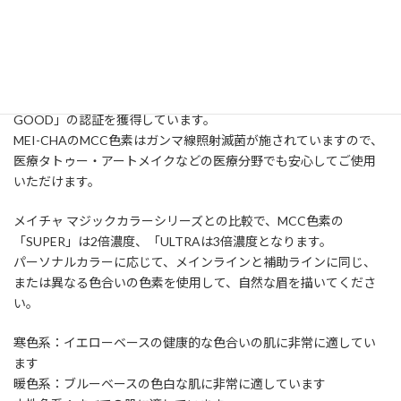
アメリカFDA承認を持つ原料で製造されており、化学添加物やアル
コール成分は一切使用されておらず、EUのEC1223/2009規制に則
って実施されるCPNP審査やDERMATESTに合格しており、副作用
がないことが保証されています。特にDERMATESTでは皮膚に対
する無害、無刺激、無アレルギー性が高く評価され、「VERY
GOOD」の認証を獲得しています。
MEI-CHAのMCC色素はガンマ線照射滅菌が施されていますので、
医療タトゥー・アートメイクなどの医療分野でも安心してご使用
いただけます。
メイチャ マジックカラーシリーズとの比較で、MCC色素の
「SUPER」は2倍濃度、「ULTRAは3倍濃度となります。
パーソナルカラーに応じて、メインラインと補助ラインに同じ、
または異なる色合いの色素を使用して、自然な眉を描いてくださ
い。
寒色系：イエローベースの健康的な色合いの肌に非常に適してい
ます
暖色系：ブルーベースの色白な肌に非常に適しています