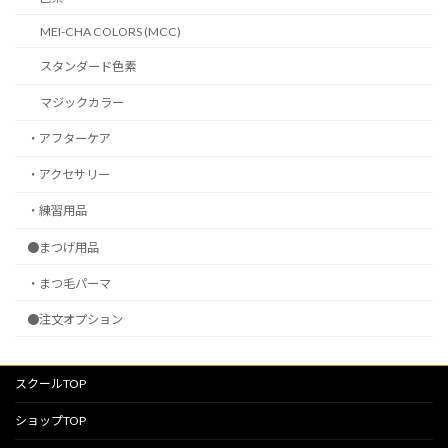
MEI-CHA COLORS (MCC)
スタンダード色素
マジックカラー
・アフターケア
・アクセサリー
・練習用品
●まつげ用品
・まつ毛パーマ
●注文オプション
スクールTOP
ショップTOP