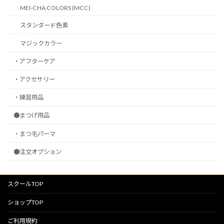
MEI-CHA COLORS (MCC)
スタンダード色素
マジックカラー
・アフターケア
・アクセサリー
・練習用品
●まつげ用品
・まつ毛パーマ
●注文オプション
スクールTOP
ショップTOP
ご利用規約