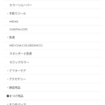
カラーリムーバー
・手彫りツール
MIDAS
Gold Pen (GP)
・色素
MEI-CHA COLORS (MCC)
スタンダード色素
マジックカラー
・アフターケア
・アクセサリー
・練習用品
●まつげ用品
・まつ毛パーマ