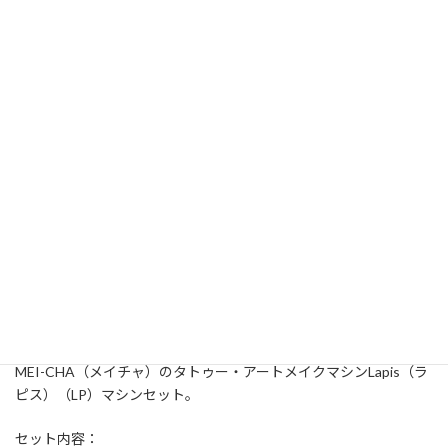
メイチャ Lapis（ラピス）（LP） セット
(MC-8810-LP)
販売価格
¥47,500
在庫状態 : 注文受付中
MEI-CHA（メイチャ）のタトゥー・アートメイクマシンLapis（ラ
ピス）（LP）マシンセット。
セット内容：