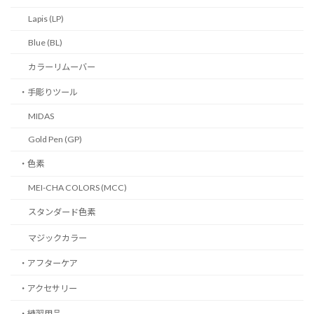
Lapis (LP)
Blue (BL)
カラーリムーバー
・手彫りツール
MIDAS
Gold Pen (GP)
・色素
MEI-CHA COLORS (MCC)
スタンダード色素
マジックカラー
・アフターケア
・アクセサリー
・練習用品