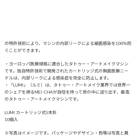
¥14,500
在庫状態 : 注文受付中
MEI-CHA（メイチャー）から医療機器グレードの安全性を誇るタ
トゥー・アートメイクマシン、「LUMI」（ルミ）のカートリッジ
ニードルです。
Mei-Cha社の医療グレードマシン「LUMI」シリーズは、世界唯一
の特許技術により、マシンの内部リークによる細菌感染を100％防
ぐことができます。
・ヨーロッパ医療規格に適合したタトゥー・アートメイクマシン
です。独自特許技術で開発されたカートリッジ式の無菌医療ニー
ドルは、内部リークによる感染症を完全に防止します。
・「LUMI」（ルミ）は、タトゥー・アートメイク業界では世界一
のシェアを誇るMEI-CHAが自信を持って世の中に送り出す、最高
のタトゥー・アートメイクマシンです。
LUMI カートリッジ式5本針
10個入
※写真はイメージです。パッケージやデザイン・色等は写真と異