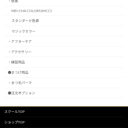
・色素
MEI-CHA COLORS (MCC)
スタンダード色素
マジックカラー
・アフターケア
・アクセサリー
・練習用品
●まつげ用品
・まつ毛パーマ
●注文オプション
スクールTOP
ショップTOP