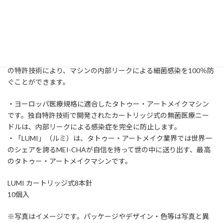
¥18,800
在庫状態 : 注文受付中
MEI-CHA（メイチャー）から医療機器グレードの安全性を誇るタ
トゥー・アートメイクマシン、「LUMI」（ルミ）のカートリッジ
ニードルです。
Mei-Cha社の医療グレードマシン「LUMI」シリーズは、世界唯一
の特許技術により、マシンの内部リークによる細菌感染を100％防
ぐことができます。
・ヨーロッパ医療規格に適合したタトゥー・アートメイクマシン
です。独自特許技術で開発されたカートリッジ式の無菌医療ニー
ドルは、内部リークによる感染症を完全に防止します。
・「LUMI」（ルミ）は、タトゥー・アートメイク業界では世界一
のシェアを誇るMEI-CHAが自信を持って世の中に送り出す、最高
のタトゥー・アートメイクマシンです。
LUMI カートリッジ式8本針
10個入
※写真はイメージです。パッケージやデザイン・色等は写真と異