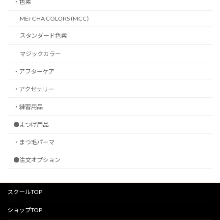
・色素
MEI-CHA COLORS (MCC)
スタンダード色素
マジックカラー
・アフターケア
・アクセサリー
・練習用品
●まつげ用品
・まつ毛パーマ
●注文オプション
スクールTOP
ショップTOP