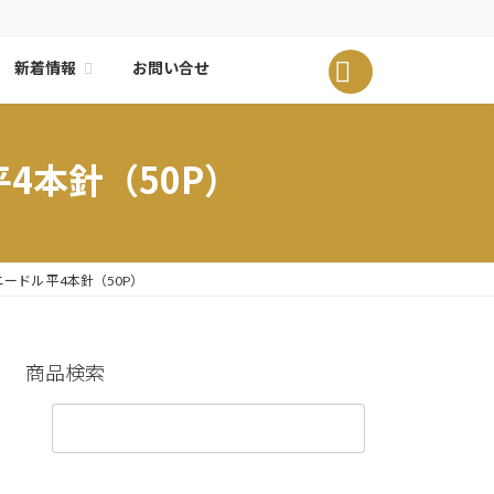
新着情報
0
お問い合せ
平4本針（50P）
 ニードル 平4本針（50P）
商品検索