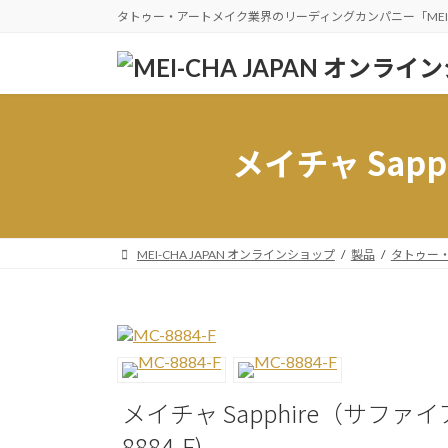
コ
ナ
タトゥー・アートメイク業界のリーディングカンパニー「MEI
ン
ビ
テ
ゲ
ン
ー
ツ
シ
へ
ョ
メイチャ Sap
ス
ン
キ
に
ッ
移
プ
動
MEI-CHA JAPAN オンラインショップ
製品
タトゥー
メイチャ Sapphire（サファイ
8884-F)