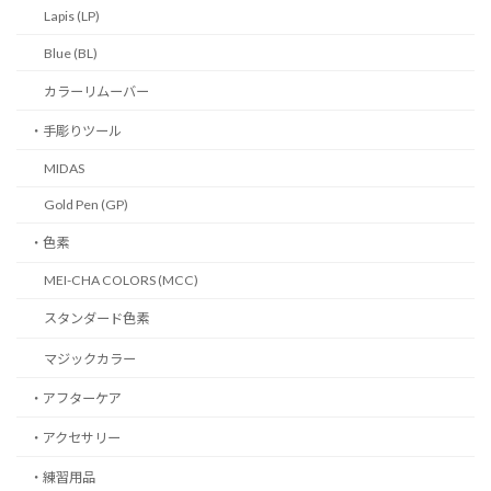
Lapis (LP)
Blue (BL)
カラーリムーバー
・手彫りツール
MIDAS
Gold Pen (GP)
・色素
MEI-CHA COLORS (MCC)
スタンダード色素
マジックカラー
・アフターケア
・アクセサリー
・練習用品