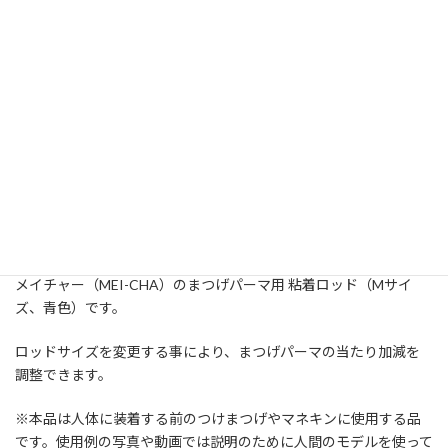
MEI-CHA メイチャー まつ毛パーマ用 粘着
ロッド（Mサイズ） (MC-8831-MD)
販売価格
¥950
在庫状態 : 注文受付中
メイチャー（MEI-CHA）のまつげパーマ用 粘着ロッド（Mサイ
ズ、青色）です。
ロッドサイズを変更する事により、まつげパーマの当たり加減を
調整できます。
※本品は人体に装着する前のつけまつげやマネキンに使用する品
です。使用例の写真や動画では説明のために人間のモデルを使って