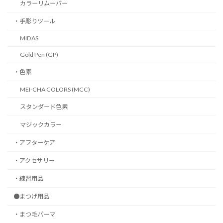
カラーリムーバー
・手彫りツール
MIDAS
Gold Pen (GP)
・色素
MEI-CHA COLORS (MCC)
スタンダード色素
マジックカラー
・アフターケア
・アクセサリー
・練習用品
●まつげ用品
・まつ毛パーマ