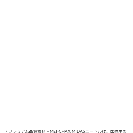
MIDAS（ミダス）ニードル 2列U型15本針
（10P） (MB-1515-25UM)
販売価格
¥10,800
在庫状態 : 注文受付中
MEI-CHA（メイチャ）の手彫りツール MIDASシリーズ用のニード
ル 2列U型15本針（10P）です。
2列U型15本針はラインに陰影を加えたり、パウダーブロウを描く
のに最適です。
MIDASの特徴：
・プレミアム品質素材 − MEI-CHAのMIDASニードルは、医療用の