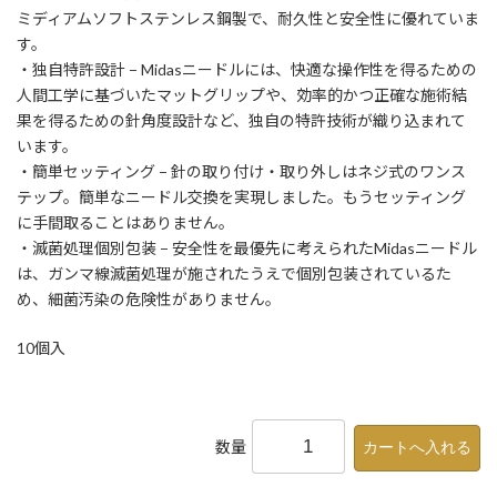
ミディアムソフトステンレス鋼製で、耐久性と安全性に優れていま
す。
・独自特許設計 − Midasニードルには、快適な操作性を得るための
人間工学に基づいたマットグリップや、効率的かつ正確な施術結
果を得るための針角度設計など、独自の特許技術が織り込まれて
います。
・簡単セッティング − 針の取り付け・取り外しはネジ式のワンス
テップ。簡単なニードル交換を実現しました。もうセッティング
に手間取ることはありません。
・滅菌処理個別包装 − 安全性を最優先に考えられたMidasニードル
は、ガンマ線滅菌処理が施されたうえで個別包装されているた
め、細菌汚染の危険性がありません。
10個入
数量